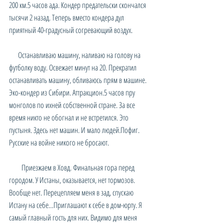
200 км.5 часов ада. Кондер предательски скончался 
тысячи 2 назад. Теперь вместо кондера дул 
приятный 40-градусный согревающий воздух.
     Останавливаю машину, наливаю на голову на 
футболку воду. Освежает минут на 20. Прекратил 
останавливать машину, обливаюсь прям в машине. 
Эко-кондер из Сибири. Аттракцион.5 часов пру 
монголов по ихней собственной стране. За все 
время никто не обогнал и не встретился. Это 
пустыня. Здесь нет машин. И мало людей.Пофиг. 
Русские на войне никого не бросают.
       Приезжаем в Ховд. Финальная гора перед 
городом. У Истаны, оказывается, нет тормозов. 
Вообще нет. Перецепляем меня в зад, спускаю 
Истану на себе…Приглашают к себе в дом-юрту. Я 
самый главный гость для них. Видимо для меня 