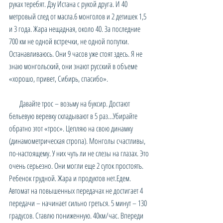
руках теребят. Дэу Истана с рукой друга. И 40 
метровый след от масла.6 монголов и 2 детишек 1,5 
и 3 года. Жара нещадная, около 40. За последние 
700 км не одной встречки, не одной попутки. 
Останавливаюсь. Они 9 часов уже стоят здесь. Я не 
знаю монгольский, они знают русский в объеме 
«хорошо, привет, Сибирь, спасибо».
      Давайте трос – возьму на буксир. Достают 
бельевую веревку складывают в 5 раз…Убирайте 
обратно этот «трос». Цепляю на свою динамку 
(динамометрическая стропа). Монголы счастливы, 
по-настоящему. У них чуть ли не слезы на глазах. Это 
очень серьезно. Они могли еще 2 суток простоять. 
Ребенок грудной. Жара и продуктов нет.Едем. 
Автомат на повышенных передачах не достигает 4 
передачи – начинает сильно греться. 5 минут – 130 
градусов. Ставлю пониженную. 40км/час. Впереди 