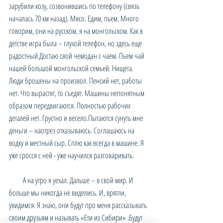
зарубили козу, созвонившись по телефону (связь 
началась 70 км назад). Мясо. Едим, пьем. Много 
говорим, они на русском, я на монгольском. Как в 
детстве игра была – глухой телефон, но здесь еще 
радостный.Достаю свой чемодан с чаем. Пьем чай 
нашей большой монгольской семьей. Нищета. 
Люди брошены на произвол. Пенсий нет, работы 
нет. Что вырастят, то съедят. Машины непонятным 
образом передвигаются. Полностью рабочих 
деталей нет. Грустно и весело.Пытаются сунуть мне 
деньги – наотрез отказываюсь. Соглашаюсь на 
водку и местный сыр. Сплю как всегда в машине. Я 
уже сросся с ней - уже научился разговаривать.
        А на утро я уехал. Дальше – в свой мир. И 
больше мы никогда не виделись. И, врятли, 
увидимся. Я знаю, они будут про меня рассказывать 
своим друзьям и называть «Ети из Сибири» .Будут 