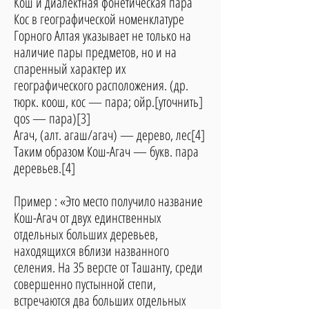
Кош и диалектная фонетическая пара
Кос в географической номенклатуре
Горного Алтая указывает не только на
наличие пары предметов, но и на
спаренный характер их
географического расположения. (др.
тюрк. коош, кос — пара; ойр.[уточнить]
qos — пара)[3]
Агач, (алт. агаш/агач) — дерево, лес[4]
Таким образом Кош-Агач — букв. пара
деревьев.[4]
Пример : «Это место получило название
Кош-Агач от двух единственных
отдельных больших деревьев,
находящихся вблизи названного
селения. На 35 версте от Ташанту, среди
совершенно пустынной степи,
встречаются два больших отдельных