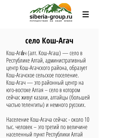
село Кош-Агач
Кош-Ага́ч (алт. Кош-Агаш) — село в
Республике Алтай, административный
центр Кош-Агачского района, образует
Кош-Агачское сельское поселение.
Кош-Агач — это районный центр на
юго-востоке Алтая – село в котором
сейчас живут казахи, алтайцы (большей
частью теленгиты) и немного русских.
Население Кош-Агача сейчас - около 10
тыс. человек – это третий по величине
населенный пункт Республики Алтай