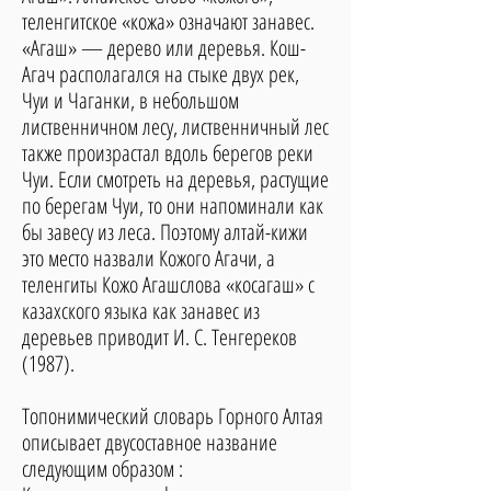
теленгитское «кожа» означают занавес.
«Агаш» — дерево или деревья. Кош-
Агач располагался на стыке двух рек,
Чуи и Чаганки, в небольшом
лиственничном лесу, лиственничный лес
также произрастал вдоль берегов реки
Чуи. Если смотреть на деревья, растущие
по берегам Чуи, то они напоминали как
бы завесу из леса. Поэтому алтай-кижи
это место назвали Кожого Агачи, а
теленгиты Кожо Агашслова «косагаш» с
казахского языка как занавес из
деревьев приводит И. С. Тенгереков
(1987).
Топонимический словарь Горного Алтая
описывает двусоставное название
следующим образом :