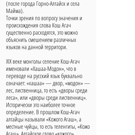
(после города Горно-Алтайск и села
Майма).
Точки зрения по вопросу значения и
происхождения слова Кош Агач
существенно расходятся, это можно
объяснить смешением различных
языков на данной территори.
XIX веке монголы селение Кош-Агач
именовали «Хашаа-Модон», что в
переводе на русский язык буквально
означает: «хашаа» — двор, «модон» —
лес, лиственница, то есть «дворы среди
леса», или «дворы среди лиственниц».
Исторически это наиболее точное
определение. В прошлом Кош-Агач
алтайцы называли «Кожого Агаш», а
местные чуйцы, то есть теленгиты, «Кожо
Агаш». Алтайское слово «кожого»,