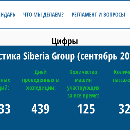
ЕНДАРЬ
ЧТО МЫ ДЕЛАЕМ?
РЕГЛАМЕНТ И ВОПРОСЫ
Цифры
тика Siberia Group (сентябрь 201
Дней
Количество
Колич
нных
проведенных в
машин
пассаж
ций:
экспедиции:
участвующих
за все время:
33
439
125
3