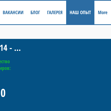
ВАКАНСИИ
БЛОГ
ГАЛЕРЕЯ
НАШ ОПЫТ
More
4 - ...
ество
иров:
20