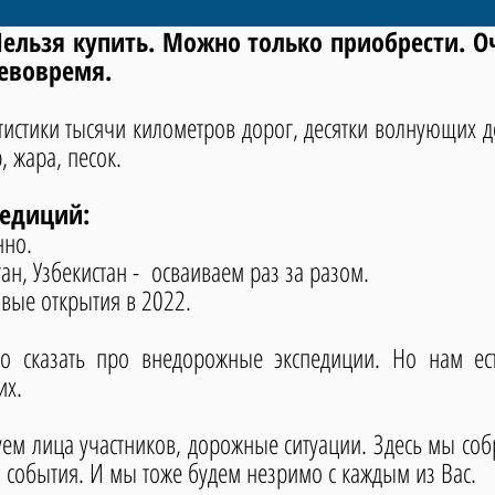
Нельзя купить. Можно только приобрести. Оч
невовремя.
стики тысячи километров дорог, десятки волнующих д
р, жара, песок
.
едиций:
нно.
тан, Узбекистан - осваиваем раз за разом.
овые открытия в 2022.
казать про внедорожные экспедиции. Но нам ест
их.
ица участников, дорожные ситуации. Здесь мы собра
и события. И мы тоже будем незримо с каждым из Вас.