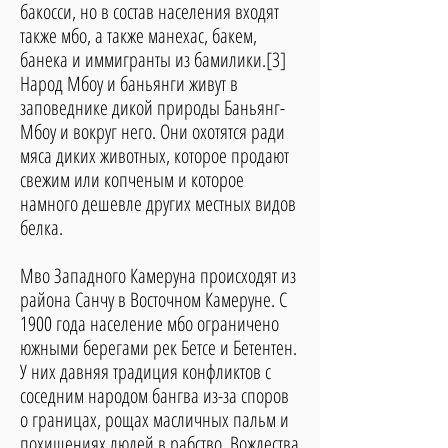
бакосси, но в состав населения входят
также мбо, а также манехас, бакем,
банека и иммигранты из бамилики.[3]
Народ Мбоу и баньянги живут в
заповеднике дикой природы Баньянг-
Мбоу и вокруг него. Они охотятся ради
мяса диких животных, которое продают
свежим или копченым и которое
намного дешевле других местных видов
белка.
Мво Западного Камеруна происходят из
района Санчу в Восточном Камеруне. С
1900 года население мбо ограничено
южными берегами рек Бетсе и Бетентен.
У них давняя традиция конфликтов с
соседним народом бангва из-за споров
о границах, рощах масличных пальм и
похищениях людей в рабство. Вождества