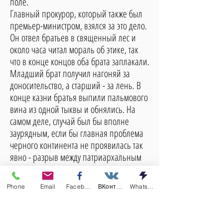
поле.
Главный прокурор, который также был
премьер-министром, взялся за это дело.
Он отвел братьев в священный лес и
около часа читал мораль об этике, так
что в конце концов оба брата заплакали.
Младший брат получил нагоняй за
доносительство, а старший - за лень. В
конце казни братья выпили пальмового
вина из одной тыквы и обнялись. На
самом деле, случай был бы вполне
заурядным, если бы главная проблема
черного континента не проявилась так
явно - разрыв между патриархальным
взглядом на жизнь и моделью
поведения, навязанной
Phone
Email
Facebook
ВКонтакте
Whatsapp
индустриальным европейским
обществом.