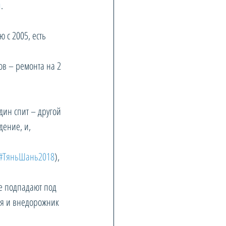
u
.
 с 2005, есть 
ов – ремонта на 2 
дин спит – другой 
ение, и, 
#ТяньШань2018
), 
е подпадают под 
ия и внедорожник 