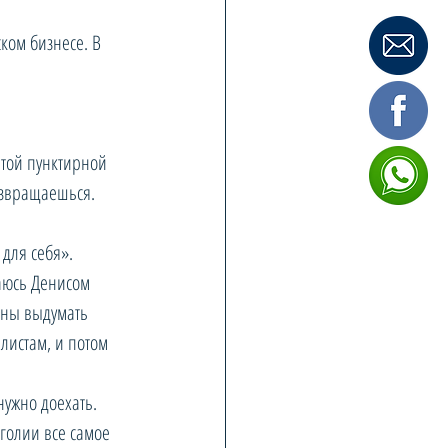
ком бизнесе. В 
той пунктирной 
озвращаешься. 
ля себя». 
аюсь Денисом 
бны выдумать 
листам, и потом 
ужно доехать. 
голии все самое 