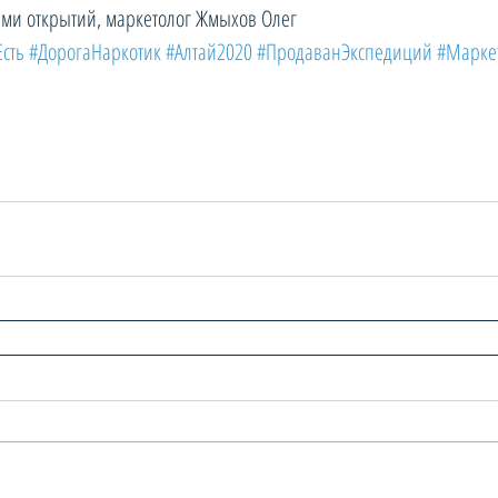
ями открытий, маркетолог Жмыхов Олег
Есть
#ДорогаНаркотик
#Алтай2020
#ПродаванЭкспедиций
#Марке