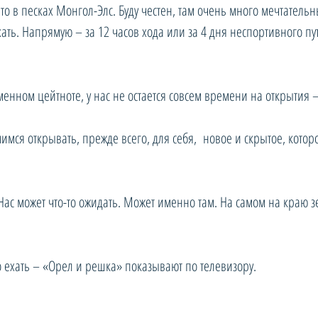
то в песках Монгол-Элс. Буду честен, там очень много мечтатель
хать. Напрямую – за 12 часов хода или за 4 дня неспортивного п
менном цейтноте, у нас не остается совсем времени на открытия 
мся открывать, прежде всего, для себя,  новое и скрытое, котор
Нас может что-то ожидать. Может именно там. На самом на краю з
о ехать – «Орел и решка» показывают по телевизору.