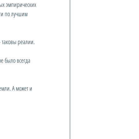
ных эмпирических 
ути по лучшим 
– таковы реалии.
ое было всегда 
емли. А может и 