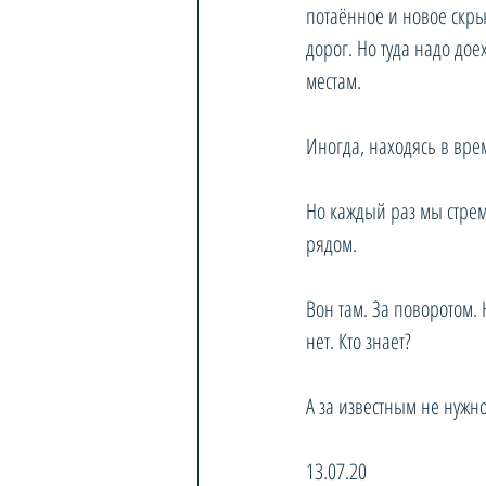
потаённое и новое скры
дорог. Но туда надо дое
местам.
Иногда, находясь в вре
Но каждый раз мы стреми
рядом.
Вон там. За поворотом. 
нет. Кто знает?
А за известным не нужн
13.07.20