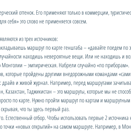
ерческий оттенок. Его применяют только в коммерции, туристичес
м для себя» это слово не применяется совсем.
являются из трех источников:
акладываешь маршрут по карте генштаба – «давайте поедем по э
 случайности находишь невероятные вещи. Или не находишь и в
 Монголии – эмпирическая. Набрели случайно «по приборам».
в, которые пройдены другими внедорожными командами «сами д
: драйв и живой журнал. Например, перед маршрутами зачитыв
, Казахстан, Таджикистан – это маршруты, которые мы не спосо
просто по карте. Нужно пройти маршрут по картам и маршрутным 
скрывая, что ты здесь первый раз.
о. Естественный отбор. Чтобы использовать первые 2 источника н
до точки «новых открытий» на самом маршруте. Например, в Мон