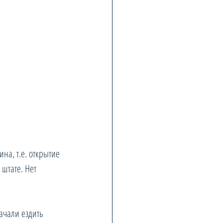
на, т.е. открытие 
 штате. Нет 
чали ездить 