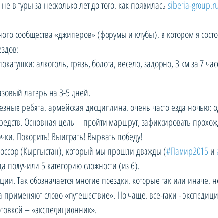
не в туры за несколько лет до того, как появилась 
siberia-group.r
ого сообщества «джиперов» (форумы и клубы), в котором я состою
ездов:
окатушки: алкоголь, грязь, болота, весело, задорно, 3 км за 7 час
Базовый лагерь на 3-5 дней.
езные ребята, армейская дисциплина, очень часто езда ночью: о
 средств. Основная цель – пройти маршрут, зафиксировать прохожд
очки. Покорить! Выиграть! Вырвать победу!
Тоссор (Кыргыстан), который мы прошли дважды (
#Памир2015
 и 
а получили 5 категорию сложности (из 6).
ии. Так обозначается многие поездки, которые так или иначе, н
а применяют слово «путешествие». Но чаще, все-таки - экспедиц
отовкой – «экспедиционник».