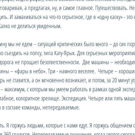
говаривая, а предлагая, ну, и самое главное. Путешествовать. Не 
дить. И замахиваться на что-то серьезное, где в «одну каску» - эт
алко не делиться увиденным.  
ину мы не едем – ситуаций критических было много – до сих по
о съездить на попсу, типа Кату-Ярык. Для серьезных мероприят
 дорога не прощает безответственности.  Две машины – необход
ины – «фары в небо». Три - намного веселее.  Четыре – хорош
ь не ставится, а он мгновенно возникает, и потом, за 20 минут ут
– максимум, с которым мы умеем работать в рамках одной экспе
штабное, колоритное зрелище. Экспедиция. Четыре или пять маш
ты в составе команды, непередаваемые. 
ь. Я горжусь людьми, которые с нами едут. Я горжусь общением с
в 360 градусов. Непередаваемые ощущения, когда геолог-геогра