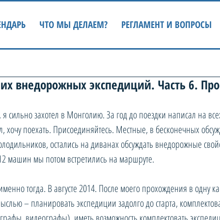
ЕНДАРЬ
ЧТО МЫ ДЕЛАЕМ?
РЕГЛАМЕНТ И ВОПРОСЫ
х внедорожных экспедиций. Часть 6. Про
 я сильно захотел в Монголию. За год до поездки написал на все
л, хочу поехать. Присоединяйтесь. Местные, в бесконечных обсуж
олодильников, остались на диванах обсуждать внедорожные свойс
12 машин мы потом встретились на маршруте. 
именно тогда. В августе 2014. После моего прохождения в одну ка
мыслью – планировать экспедиции задолго до старта, комплектов
рафы, видеографы), иметь возможность комплектовать экспедиц