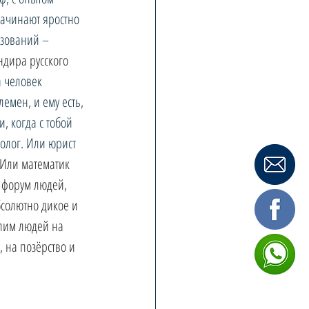
ачинают яростно 
азований – 
дира русского 
а человек 
емен, и ему есть, 
, когда с тобой 
олог. Или юрист 
Или математик 
 форум людей, 
бсолютно дикое и 
елим людей на 
 на позёрство и 