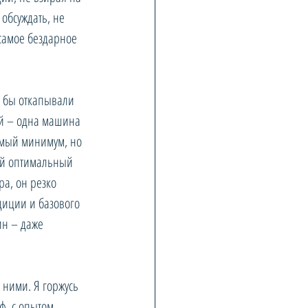
обсуждать, не 
о самое бездарное 
р бы откапывали 
ий – одна машина 
имый минимум, но 
ий оптимальный 
ра, он резко 
диции и базового 
ин – даже 
 ними. Я горжусь 
ф, с опытом 