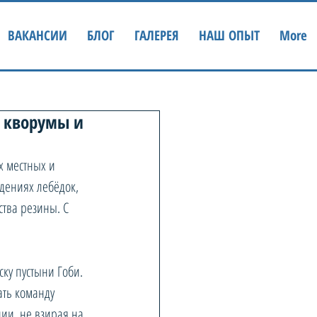
ВАКАНСИИ
БЛОГ
ГАЛЕРЕЯ
НАШ ОПЫТ
More
 кворумы и
х местных и 
дениях лебёдок, 
тва резины. С 
ску пустыни Гоби. 
ать команду 
ии, не взирая на 