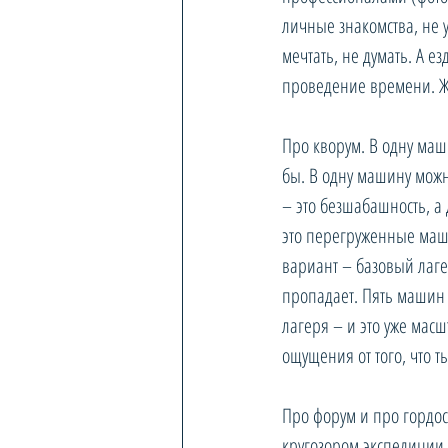
личные знакомства, не у
мечтать, не думать. А ез
проведение времени. Ж
Про кворум. В одну маш
бы. В одну машину можн
– это безшабашность, а
это перегруженные маш
вариант – базовый лагер
пропадает. Пять машин 
лагеря – и это уже мас
ощущения от того, что 
Про форум и про гордост
кругозором экспедиции 