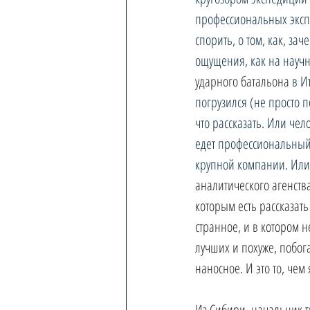
профессиональных эксп
спорить, о том, как, за
ощущения, как на научн
ударного батальона
 в И
погрузился (не просто п
что рассказать. Или чел
едет профессиональный 
крупной компании. Или
аналитического агенств
которым есть рассказат
странное, и в котором 
лучших и похуже, побога
наносное. И это то, чем
Из Сибири, начальник 