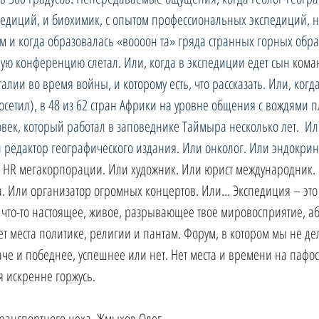
едиций, и биохимик, с опытом профессиональных экспедиций, н
чем и когда образовалась «воооон та» гряда странных горных обр
ую конференцию слетал. Или, когда в экспедиции едет сын 
коман
талии во время войны, и которому есть, что рассказать. Или, когд
осетил), в 48 из 62 стран Африки на уровне общения с вождями пл
овек, который работал в заповеднике Таймыра несколько лет.  Или
редактор географического издания. Или онколог. Или эндокрин
 
HR мегакорпорации. Или художник. Или юрист международник. 
а. Или организатор огромных концертов. Или… Экспедиция – это
ь что-то настоящее, живое, разрывающее твое мировосприятие, а
нет места политике, религии и пантам. Форум, в котором мы не д
че и победнее, успешнее или нет. Нет места и времени на пафос,
 я искренне горжусь.
транспортного цеха, Жмыхов Олег