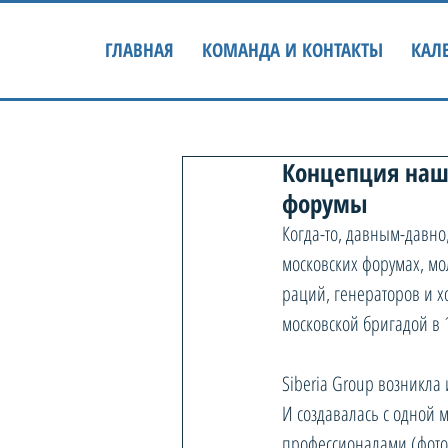
ГЛАВНАЯ
КОМАНДА И КОНТАКТЫ
КАЛ
Концепция наши
форумы
Когда-то, давным-давно,
московских форумах, мо
раций, генераторов и х
московской бригадой в 
Siberia Group возникла 
И создавалась с одной 
профессионалами (фотог