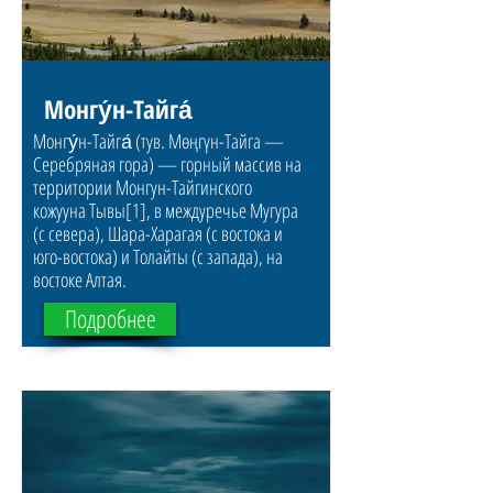
Монгу́н-Тайга́
Монгу́н-Тайга́ (тув. Мөңгүн-Тайга —
Серебряная гора) — горный массив на
территории Монгун-Тайгинского
кожууна Тывы[1], в междуречье Мугура
(с севера), Шара-Харагая (с востока и
юго-востока) и Толайты (с запада), на
востоке Алтая.
Подробнее