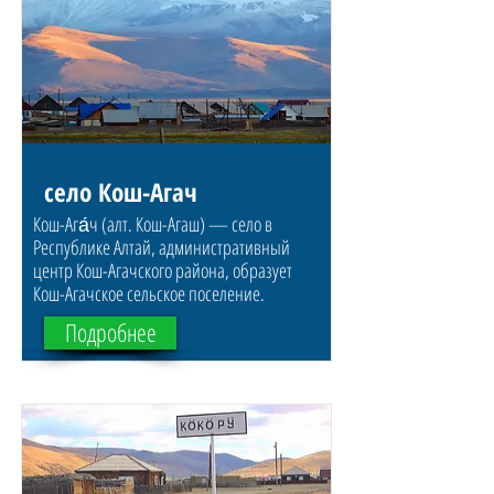
село Кош-Агач
Кош-Ага́ч (алт. Кош-Агаш) — село в
Республике Алтай, административный
центр Кош-Агачского района, образует
Кош-Агачское сельское поселение.
Подробнее