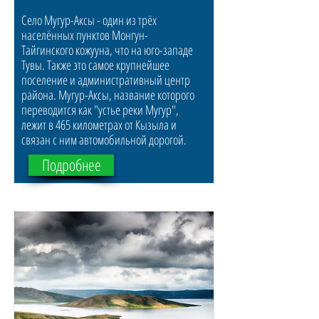
Село Мугур-Аксы - один из трёх
населённых пунктов Монгун-
Тайгинского кожууна, что на юго-западе
Тувы. Также это самое крупнейшее
поселение и административный центр
района. Мугур-Аксы, название которого
переводится как "устье реки Мугур",
лежит в 465 километрах от Кызыла и
связан с ним автомобильной дорогой.
Подробнее