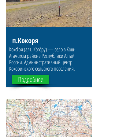
п.Кокоря
Коко́ря (алт. Кӧгӧрӱ) — село в Кош-
Агачском районе Республики Алтай
России. Административный центр
Кокоринского сельского поселения.
Подробнее