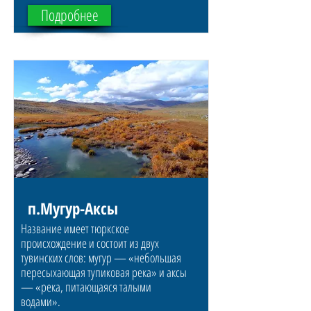
Подробнее
п.Мугур-Аксы
Название имеет тюркское
происхождение и состоит из двух
тувинских слов: мугур — «небольшая
пересыхающая тупиковая река» и аксы
— «река, питающаяся талыми
водами».