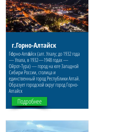
г.Горно-Алтайск
Го́рно-Алта́йск (алт. Улалу; до 1932 года
— Улала, в 1932—1948 годах —
Ойрот-Тура) — город на юге Западной
Сибири России, столица и
единственный город Республики Алтай.
Образует городской округ город Горно-
Алтайск
Подробнее