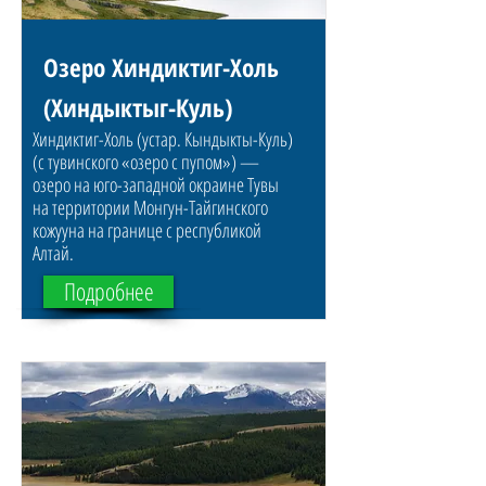
Озеро Хиндиктиг-Холь
(Хиндыктыг-Куль)
Хиндиктиг-Холь (устар. Кындыкты-Куль)
(с тувинского «озеро с пупом») —
озеро на юго-западной окраине Тувы
на территории Монгун-Тайгинского
кожууна на границе с республикой
Алтай.
Подробнее