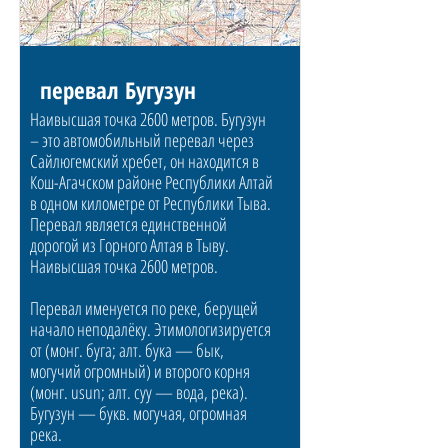
перевал Бугузун
Наивысшая точка 2600 метров. Бугузун
– это автомобильный перевал через
Сайлюгемский хребет, он находится в
Кош-Агачском районе Республики Алтай
в одном километре от Республики Тыва.
Перевал является единственной
дорогой из Горного Алтая в Тыву.
Наивысшая точка 2600 метров.
Перевал именуется по реке, берущей
начало неподалёку. Этимологизируется
от (монг. буга; алт. бука — бык,
могучий огромный) и второго корня
(монг. usun; алт. суу — вода, река).
Бугузун — букв. могучая, огромная
река.