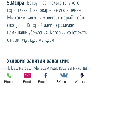
5.Искра.
Вокруг нас - только те, у кого
горят глаза. Главповар - не исключение.
Мы хотим видеть человека, который любит
свое дело. Который идейно разделяет с
нами наши убеждения. Который хочет ехать
с нами туда, куда мы едем.
Условия занятия вакансии:
1. Баш на баш. Мы едем туда, куда вы никогда
не попадёте самостоятельно - взамен у нас
есть главповар.
Phone
Email
Facebook
ВКонтакте
Whatsapp
Участие в экспедиции, в т.ч. питание в
автономных условиях - бесплатно.
ЗАЯВКА НА ВАКАНСИЮ